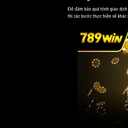
Để đảm bảo quá trình giao dịch
thì các bước thực hiện sẽ khác 