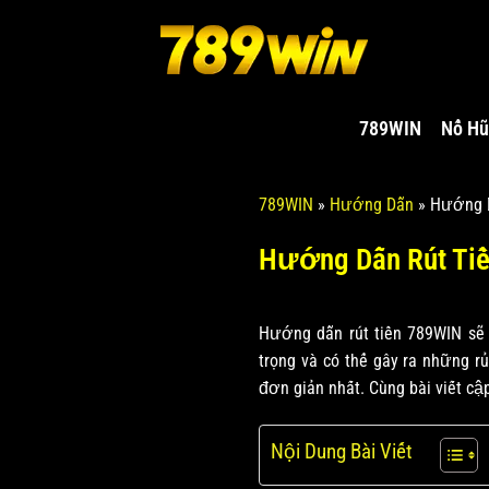
789WIN
Nổ Hũ
789WIN
»
Hướng Dẫn
»
Hướng D
Hướng Dẫn Rút Tiề
Hướng dẫn rút tiền 789WIN sẽ h
trọng và có thể gây ra những rủ
đơn giản nhất. Cùng bài viết cập
Nội Dung Bài Viết