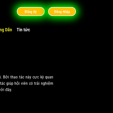
Đăng Nhập
Đăng Ký
g Dẫn
Tin tức
n
i. Bởi thao tác này cực kỳ quan
tác giúp hội viên có trải nghiệm
ới đây.