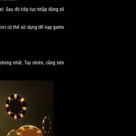
l. Sau đó tiếp tục nhập đúng số
 chơi có thể sử dụng để nạp game
chóng nhất. Tuy nhiên, cũng nên