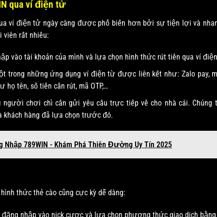
N qua ví điện tử
a ví điện tử ngày càng được phổ biến hơn bởi sự tiện lợi và nhan
 viên rất nhiều:
 vào tài khoản của mình và lựa chọn hình thức rút tiền qua ví điện
t trong những ứng dụng ví điện từ được liên kết như: Zalo pay, m
ư họ tên, số tiền cần rút, mã OTP,…
ì người chơi chỉ cần gửi yêu cầu trực tiếp về cho nhà cái. Chúng t
à khách hàng đã lựa chọn trước đó.
 Nhập 789WIN - Khám Phá Thiên Đường Uy Tín 2025
hình thức thẻ cào cũng cực kỳ dễ dàng:
ẽ đăng nhập vào nick cược và lựa chọn phương thức giao dịch bằng 