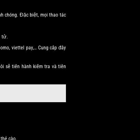
h chóng. Đặc biệt, mọi thao tác
 tử.
omo, viettel pay,… Cung cấp đầy
ôi sẽ tiến hành kiểm tra và tiền
thẻ cào.