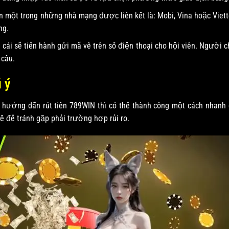
 một trong những nhà mạng được liên kết là: Mobi, Vina hoặc Viette
ng.
 cái sẽ tiến hành gửi mã về trên số điện thoại cho hội viên. Người
 cầu.
 ý
o hướng dẫn rút tiền 789WIN thì có thể thành công một cách nhanh 
ề để tránh gặp phải trường hợp rủi ro.