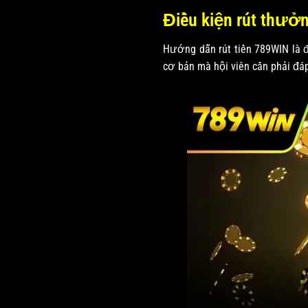
Điều kiện rút thưởn
Hướng dẫn rút tiền 789WIN là đ
cơ bản mà hội viên cần phải đá