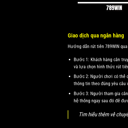
Giao dịch qua ngân hàng
Hướng dẫn rút tiền 789WIN qua
Bước 1: Khách hàng cần truy
và lựa chọn hình thức rút ti
Bước 2: Người chơi có thể c
thông tin theo đúng yêu cầu 
Bước 3: Người tham gia cần k
hệ thống ngay sau đó để đư
Tìm hiểu thêm về chu