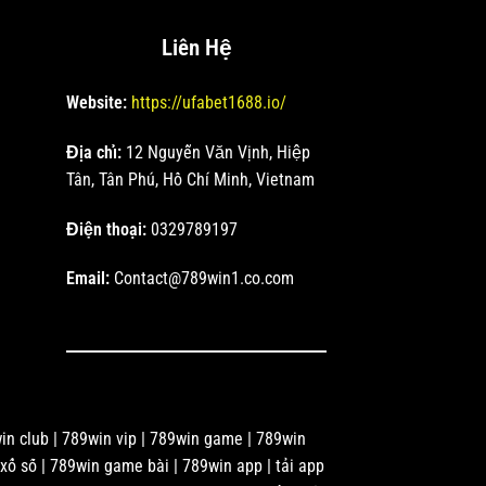
Liên Hệ
Website:
https://ufabet1688.io/
Địa chỉ:
12 Nguyễn Văn Vịnh, Hiệp
Tân, Tân Phú, Hồ Chí Minh, Vietnam
Điện thoại:
0329789197
Email:
Contact@789win1.co.com
in club | 789win vip | 789win game | 789win
 xổ số | 789win game bài | 789win app | tải app