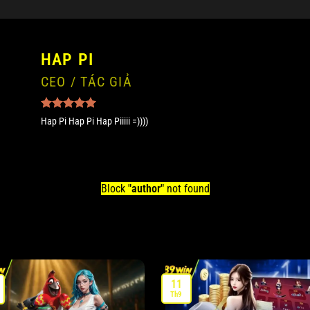
HAP PI
CEO / TÁC GIẢ
Hap Pi Hap Pi Hap Piiiii =))))
Block
"author"
not found
11
Th9