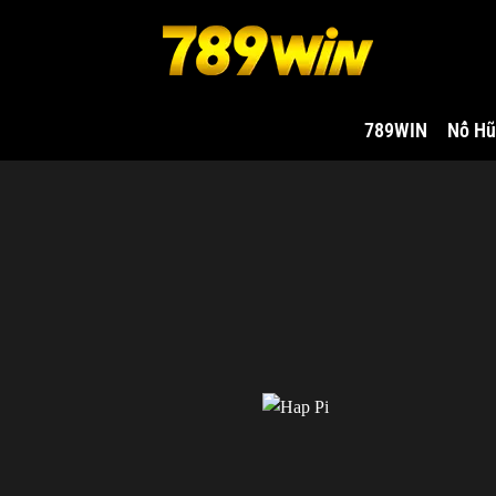
789WIN
Nổ Hũ